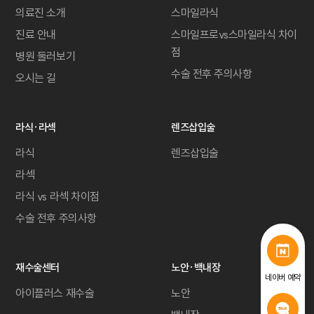
의료진 소개
스마일라식
진료 안내
스마일프로vs스마일라식 차이
점
병원 둘러보기
수술 전후 주의사항
오시는 길
라식·라섹
렌즈삽입술
라식
렌즈삽입술
라섹
라식 vs 라섹 차이점
수술 전후 주의사항
재수술센터
노안·백내장
네이버 예약
아이플러스 재수술
노안