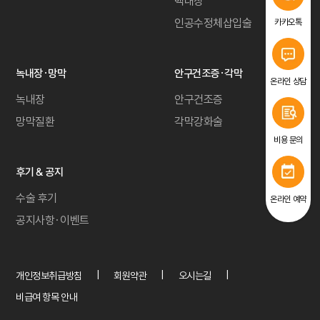
백내장
인공수정체삽입술
카카오톡
녹내장·망막
안구건조증·각막
온라인 상담
녹내장
안구건조증
망막질환
각막강화술
비용 문의
후기 & 공지
수술 후기
온라인 예약
공지사항·이벤트
개인정보취급방침
회원약관
오시는길
비급여 항목 안내