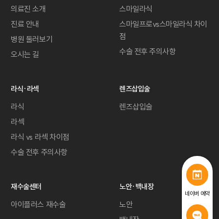
의료진 소개
스마일라식
진료 안내
스마일프로vs스마일라식 차이
점
병원 둘러보기
수술 전후 주의사항
오시는 길
라식·라섹
렌즈삽입술
라식
렌즈삽입술
라섹
라식 vs 라섹 차이점
수술 전후 주의사항
재수술센터
노안·백내장
네이버 예약
아이플러스 재수술
노안