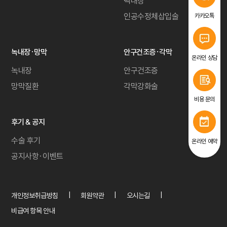
백내장
인공수정체삽입술
카카오톡
녹내장·망막
안구건조증·각막
온라인 상담
녹내장
안구건조증
망막질환
각막강화술
비용 문의
후기 & 공지
수술 후기
온라인 예약
공지사항·이벤트
개인정보취급방침
회원약관
오시는길
비급여 항목 안내