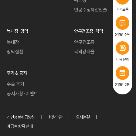
백내장
인공수정체삽입술
카카오톡
녹내장·망막
안구건조증·각막
온라인 상담
녹내장
안구건조증
망막질환
각막강화술
비용 문의
후기 & 공지
수술 후기
온라인 예약
공지사항·이벤트
개인정보취급방침
회원약관
오시는길
비급여 항목 안내