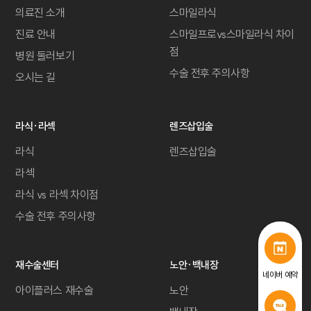
의료진 소개
스마일라식
진료 안내
스마일프로vs스마일라식 차이
점
병원 둘러보기
수술 전후 주의사항
오시는 길
라식·라섹
렌즈삽입술
라식
렌즈삽입술
라섹
라식 vs 라섹 차이점
수술 전후 주의사항
재수술센터
노안·백내장
네이버 예약
아이플러스 재수술
노안