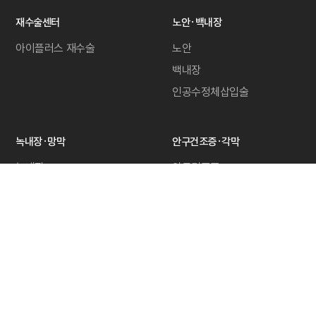
재수술센터
노안·백내장
아이플러스 재수술
노안
백내장
인공수정체삽입술
녹내장·망막
안구건조증·각막
녹내장
안구건조증
망막질환
각막강화술
후기 & 공지
수술 후기
공지사항·이벤트