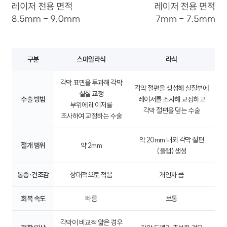
구분
스마일라식
라식
각막 표면을 투과해 각막
각막 절편을 생성해 실질부에
실질 교정
수술 방법
레이저를 조사해 교정하고
부위에 레이저를
각막 절편을 덮는 수술
조사하여 교정하는 수술
약 20mm 내외 각막 절편
절개 범위
약 2mm
(플랩) 생성
통증·건조감
상대적으로 적음
개인차 큼
회복 속도
빠름
보통
각막이 비교적 얇은 경우