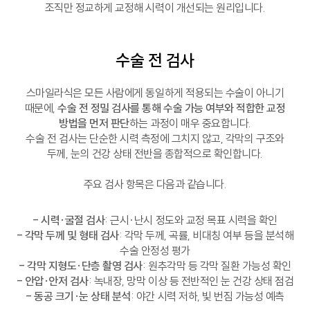
조직만 정교하게 교정해 시력이 개선되는 원리입니다.
수술 전 검사
스마일라식은 모든 사람에게 동일하게 적용되는 수술이 아니기
때문에,
수술 전 정밀 검사를 통해 수술 가능 여부와 적합한 교정
방법을 먼저 판단
하는 과정이 매우 중요합니다.
수술 전 검사는 단순한 시력 측정에 그치지 않고, 각막의 구조와
두께, 눈의 건강 상태 전반을 종합적으로 확인합니다.
주요 검사 항목은 다음과 같습니다.
- 시력·굴절 검사
: 근시·난시 정도와 교정 목표 시력을 확인
- 각막 두께 및 형태 검사
: 각막 두께, 곡률, 비대칭 여부 등을 분석해
수술 안정성 평가
- 각막 지형도·단층 촬영 검사
: 원추각막 등 각막 질환 가능성 확인
- 안압·안저 검사
: 녹내장, 망막 이상 등 전반적인 눈 건강 상태 점검
- 동공 크기·눈 상태 분석
: 야간 시력 저하, 빛 번짐 가능성 예측