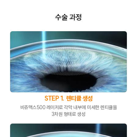
수술 과정
STEP 1. 렌티큘 생성
비쥬맥스500 레이저로 각막 내부에 미세한 렌티큘을
3차원 형태로 생성