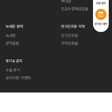
백내장
비용 문의
인공수정체삽입술
온라인 예약
녹내장·망막
안구건조증·각막
녹내장
안구건조증
망막질환
각막강화술
후기 & 공지
수술 후기
공지사항·이벤트
개인정보취급방침
회원약관
오시는길
비급여 항목 안내