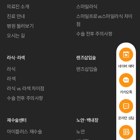
의료진 소개
스마일라식
진료 안내
스마일프로vs스마일라식 차이
점
병원 둘러보기
수술 전후 주의사항
오시는 길
라식·라섹
렌즈삽입술
네이버 예약
라식
렌즈삽입술
라섹
라식 vs 라섹 차이점
카카오톡
수술 전후 주의사항
온라인 상담
재수술센터
노안·백내장
아이플러스 재수술
노안