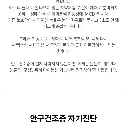
변합니다.
아무리 눌러도 잘 나오지 않는 치약처럼, 기름이 제대로 분비되지
못하는 상태가 바로
마이봄샘 기능장애(MGD)
입니다.
기름 보호막이 사라지면 눈물은 눈에 머무르지 못하고
5초도 안 돼
빠르게 증발
해버립니다.
그래서 인공눈물을 넣어도 잠깐 촉촉할 뿐, 금세 다시
✔ 뻑뻑함 ✔ 따가움 ✔ 모래가 들어간 듯한 이물감이 반복되는
것입니다.
안구건조증이 쉽게 나아지지 않는다면, 이제는
눈물의 ‘양’보다
눈물의 ‘구성’,
특히
마이봄샘 기능부터 점검해야 할 시점
입니다.
안구건조증 자가진단