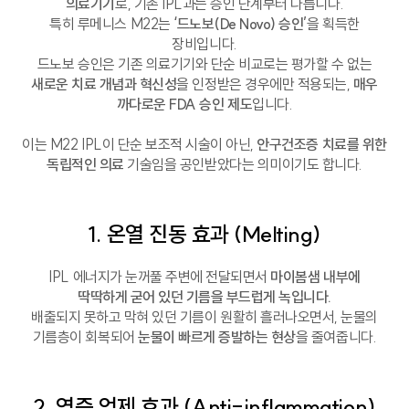
의료기기
로, 기존 IPL과는 승인 단계부터 다릅니다.
특히 루메니스 M22는
‘드노보(De Novo) 승인’
을 획득한
장비입니다.
드노보 승인은 기존 의료기기와 단순 비교로는 평가할 수 없는
새로운 치료 개념과 혁신성
을 인정받은 경우에만 적용되는,
매우
까다로운 FDA 승인 제도
입니다.
이는 M22 IPL이 단순 보조적 시술이 아닌,
안구건조증 치료를 위한
독립적인 의료
기술임을 공인받았다는 의미이기도 합니다.
1. 온열 진동 효과 (Melting)
IPL 에너지가 눈꺼풀 주변에 전달되면서
마이봄샘 내부에
딱딱하게 굳어 있던 기름을 부드럽게 녹입니다.
배출되지 못하고 막혀 있던 기름이 원활히 흘러나오면서, 눈물의
기름층이 회복되어
눈물이 빠르게 증발하는 현상
을 줄여줍니다.
2. 염증 억제 효과 (Anti-inflammation)