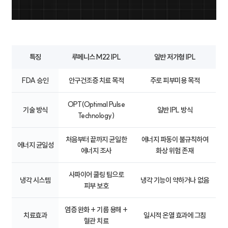
특징
루메니스 M22 IPL
일반 저가형 IPL
FDA 승인
안구건조증 치료 목적
주로 피부미용 목적
OPT(Optimal Pulse
기술 방식
일반 IPL 방식
Technology)
처음부터 끝까지 균일한
에너지 파동이 불규칙하여
에너지 균일성
에너지 조사
화상 위험 존재
사파이어 쿨링 팁으로
냉각 시스템
냉각 기능이 약하거나 없음
피부 보호
염증 완화 + 기름 용해 +
치료효과
일시적 온열 효과에 그침
혈관 치료